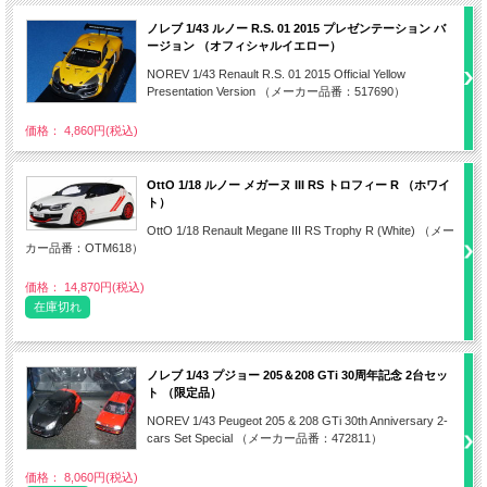
ノレブ 1/43 ルノー R.S. 01 2015 プレゼンテーション バ
ージョン （オフィシャルイエロー）
NOREV 1/43 Renault R.S. 01 2015 Official Yellow
Presentation Version （メーカー品番：517690）
価格： 4,860円(税込)
OttO 1/18 ルノー メガーヌ III RS トロフィー R （ホワイ
ト）
OttO 1/18 Renault Megane III RS Trophy R (White) （メー
カー品番：OTM618）
価格： 14,870円(税込)
在庫切れ
ノレブ 1/43 プジョー 205＆208 GTi 30周年記念 2台セッ
ト （限定品）
NOREV 1/43 Peugeot 205 & 208 GTi 30th Anniversary 2-
cars Set Special （メーカー品番：472811）
価格： 8,060円(税込)