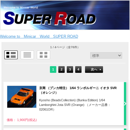
Welcome to Minicar World SUPER ROAD
1 / 4ページ
（全76件）
1
2
3
4
次へ
京商 （ブンカ特注） 1/64 ランボルギーニ イオタ SVR
（オレンジ）
Kyosho (BeadsCollection) (Bunka Edition) 1/64
Lamborghini Jota SVR (Orange) （メーカー品番：
02061OR）
価格： 1,900円(税込)