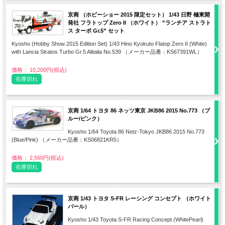
京商 （ホビーショー 2015 限定セット） 1/43 日野 極東開
発社 フラトップ Zero II （ホワイト） ”ランチア ストラト
ス ターボ Gr.5” セット
Kyosho (Hobby Show 2015 Edition Set) 1/43 Hino Kyokuto Flatop Zero II (White)
with Lancia Stratos Turbo Gr.5 Alitalia No.539 （メーカー品番：KS67391WL）
価格： 10,200円(税込)
在庫切れ
京商 1/64 トヨタ 86 ネッツ東京 JKB86 2015 No.773 （ブ
ルー/ピンク）
Kyosho 1/64 Toyota 86 Netz-Tokyo JKB86 2015 No.773
(Blue/Pink) （メーカー品番：KS06821KR5）
価格： 2,560円(税込)
在庫切れ
京商 1/43 トヨタ S-FR レーシング コンセプト （ホワイト
パール）
Kyosho 1/43 Toyota S-FR Racing Concept (WhitePearl)