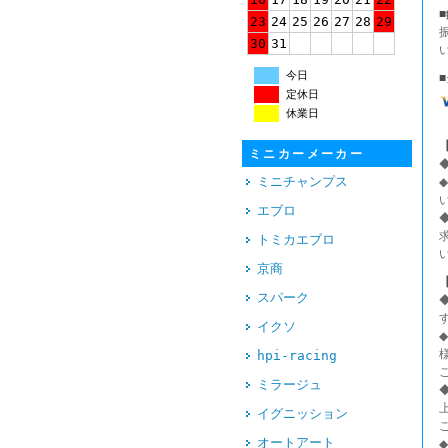
23
24
25
26
27
28
29
30
31
今日
定休日
休業日
ミニカーメーカー
ミニチャンプス
エブロ
トミカエブロ
京商
スパーク
イクソ
hpi-racing
ミラージュ
イグニッション
オートアート