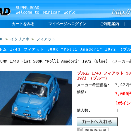
SUPER ROAD
Welcome to Minicar World
カートをみる
｜
マイページへログイン
｜
ご利用案内
｜
ME
>
イタリア車
>
フィアット
ルム 1/43 フィアット 500R ”Polli Amadori” 1972 （ブ
RUMM 1/43 Fiat 500R "Polli Amadori" 1972 (Blue) （メーカ
ブルム 1/43 フィアット 500R
1972 （ブルー）
3,422
メーカー希望価格:
価格:
3,000
[ポイン
購入数: