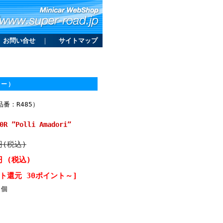
お問い合せ
｜
サイトマップ
ルー）
ー品番：R485）
 ”Polli Amadori”
円(税込)
円 (税込)
ト還元 30ポイント～]
個