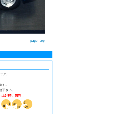
page top
パック）
ります。
せ下さい。
い上げ時、無料!!