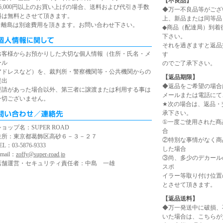
【不良品】
16,000円以上のお買い上げの場合、送料および代引き手数
◆万一不良品等がござ
料は無料とさせて頂きます。
上、新品または同等品
★離島は別途費用を頂きます。お問い合わせ下さい。
◆商品（配達局）到着
下さい。
それを過ぎますと返品
お客様からお預かりした大切な個人情報（住所・氏名・メ
す
ール
のでご了承下さい。
アドレスなど）を、裁判所・警察機関等・公共機関からの
【返品期限】
提出
◆返品をご希望の場合
要請があった場合以外、第三者に譲渡または利用する事は
メールまたは電話にて
一切ございません。
★次の場合は、返品・
承下さい。
①一度ご使用された商
ショップ名：SUPER ROAD
合
住所：東京都葛飾区高砂６－３－２７
②特別な事情がなく商
EL：03-5876-9333
した場合
-mail：
zoffy@super-road.jp
③尚、多少のデカール
店舗運営・セキュリティ責任者：中島 一雄
スポ
イラー等取り付け位置
とさせて頂きます。
【返品送料】
◆万一発送中に破損、
いた場合は、こちらが