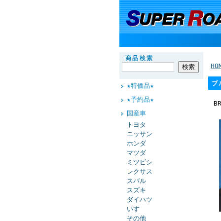
商品検索
HO
ブ
★特価品★
★予約品★
B
国産車
トヨタ
ニッサン
ホンダ
マツダ
ミツビシ
レクサス
スバル
スズキ
ダイハツ
いすゞ
その他