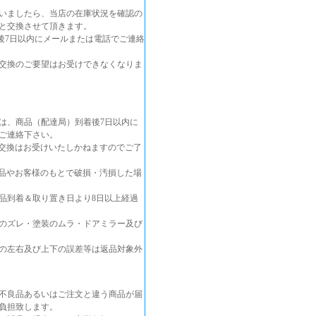
いましたら、当店の在庫状況を確認の
と交換させて頂きます。
後7日以内にメールまたは電話でご連絡
交換のご要望はお受けできなくなりま
は、商品（配達局）到着後7日以内に
ご連絡下さい。
交換はお受けいたしかねますのでご了
品やお客様のもとで破損・汚損した場
品到着＆取り置き日より8日以上経過
のズレ・塗装のムラ・ドアミラー及び
の左右及び上下の誤差等は返品対象外
不良品あるいはご注文と違う商品が届
負担致します。