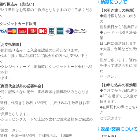
■銀行振込み（先払い）
振込手数料はお客様のご負担となりますのでご了承くださ
【お引き渡しの時期】
い。
◆銀行振り込み（ゆう
の
■クレジットカード決済
翌営業日から3営業日
◆カード・代引き決済
業
日以内に発送致します
【お支払期限】
★大雪、台風などの天
◆銀行振り込み：ご入金確認後の出荷となります。
能
◆代金引換：商品到着時に宅配会社の方へお支払い下さ
性がございます。遅れ
い。
を使って運送会社にお
◆クレジットカード：出荷時にクレジットカード会社へ請
わ
求を行
せ下さい。
います。
【お申し込みの有効期
【商品代金以外の必要料金】
◆ご注文から7日以内
◆特に記載のない場合、価格表示は消費税込みとなりま
◆7日を過ぎてご入金
す。
頂きます。
◆送料、代引き手数料（330円）、振り込み手数料はお客
◆在庫切れの際はこち
様の
さ
ご負担となります。
せて頂きます
◆ショッピングカートで上記を含むご請求金額をご確認の
上、
ご注文下さい。
◆送料 全国一律850円 沖縄県のみ 1,800円