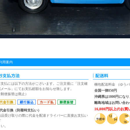
利用案内
お支払には以下の方法がございます。ご注文後に「注文確
梱包配送料金 （ゆう
認メール」にてお支払総額をお知らせ致します。
全国一律850円
（郵便振替は廃止）
沖縄県は1800円にな
離島地域はお問い合わ
16,000円以上のお買
■代金引換（到着時支払い）
商品受け取りの際に代金を配達ドライバーに直接お支払い
下
さい。